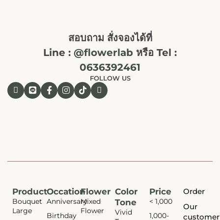
สอบถาม สั่งจองได้ที่
Line :
@flowerlab
หรือ Tel :
0636392461
FOLLOW US
Product
Occation
Flower
Color
Price
Order
Bouquet
Anniversary
Mixed
< 1,000
Tone
Our
Large
Flower
Vivid
Birthday
1,000-
customer