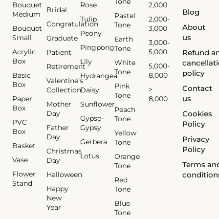
Tone
Bouquet
Rose
2,000
Bridal
Blog
Medium
Pastel
Tulip
2,000-
Congratulation
Tone
About
Bouquet
3,000
Peony
us
Small
Graduate
Earth
3,000-
Pingpong
Tone
Acrylic
5,000
Patient
Refund a
Box
Lily
White
cancellat
5,000-
Retirement
Tone
policy
Basic
8,000
Hydrangea
Valentine’s
Box
Pink
Contact
>
Collection
Daisy
Tone
us
Paper
8,000
Mother
Sunflower
Box
Peach
Day
Cookies
Gypso-
Tone
PVC
Policy
Father
Gypsy
Box
Yellow
Day
Privacy
Gerbera
Tone
Basket
Policy
Christmas
Lotus
Orange
Vase
Day
Terms an
Tone
Flower
Halloween
condition
Red
Stand
Happy
Tone
New
Blue
Year
Tone