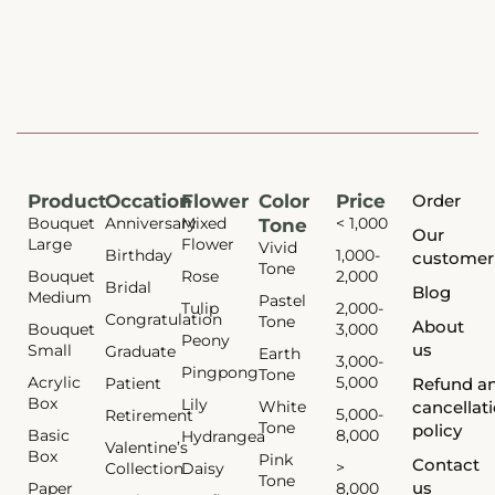
Product
Occation
Flower
Color
Price
Order
Bouquet
Anniversary
Mixed
< 1,000
Tone
Our
Large
Flower
Vivid
Birthday
1,000-
customer
Tone
Bouquet
Rose
2,000
Bridal
Blog
Medium
Pastel
Tulip
2,000-
Congratulation
Tone
About
Bouquet
3,000
Peony
us
Small
Graduate
Earth
3,000-
Pingpong
Tone
Acrylic
5,000
Patient
Refund a
Box
Lily
White
cancellat
5,000-
Retirement
Tone
policy
Basic
8,000
Hydrangea
Valentine’s
Box
Pink
Contact
>
Collection
Daisy
Tone
us
Paper
8,000