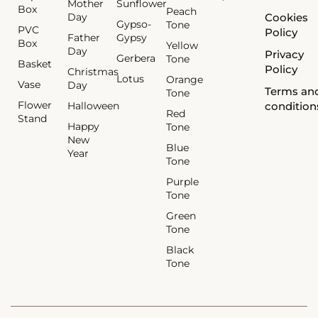
Mother
Sunflower
Box
Peach
Day
Cookies
Gypso-
Tone
PVC
Policy
Father
Gypsy
Box
Yellow
Day
Privacy
Gerbera
Tone
Basket
Policy
Christmas
Lotus
Orange
Vase
Day
Terms an
Tone
Flower
Halloween
condition
Red
Stand
Happy
Tone
New
Blue
Year
Tone
Purple
Tone
Green
Tone
Black
Tone