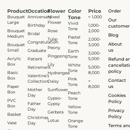
Product
Occation
Flower
Color
Price
Order
Bouquet
Anniversary
Mixed
< 1,000
Tone
Our
Large
Flower
Vivid
Birthday
1,000-
customer
Tone
Bouquet
Rose
2,000
Bridal
Blog
Medium
Pastel
Tulip
2,000-
Congratulation
Tone
About
Bouquet
3,000
Peony
us
Small
Graduate
Earth
3,000-
Pingpong
Tone
Acrylic
5,000
Patient
Refund a
Box
Lily
White
cancellat
5,000-
Retirement
Tone
policy
Basic
8,000
Hydrangea
Valentine’s
Box
Pink
Contact
>
Collection
Daisy
Tone
us
Paper
8,000
Mother
Sunflower
Box
Peach
Day
Cookies
Gypso-
Tone
PVC
Policy
Father
Gypsy
Box
Yellow
Day
Privacy
Gerbera
Tone
Basket
Policy
Christmas
Lotus
Orange
Vase
Day
Terms an
Tone