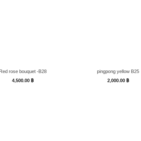
Red rose bouquet -B28
pingpong yellow B25
4,500.00
฿
2,000.00
฿