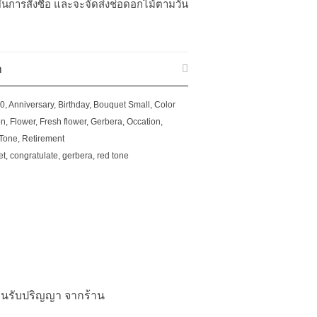
ันการสั่งซื้อ และจะจัดส่งช่อดอกไม้ตามวัน
า
00
,
Anniversary
,
Birthday
,
Bouquet Small
,
Color
on
,
Flower
,
Fresh flower
,
Gerbera
,
Occation
,
Tone
,
Retirement
et
,
congratulate
,
gerbera
,
red tone
นรับปริญญา จากร้าน