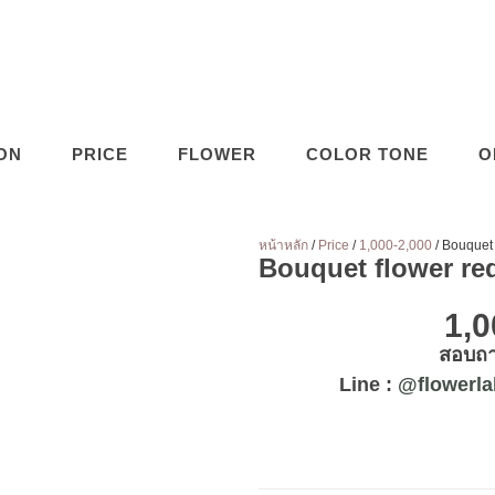
ON
PRICE
FLOWER
COLOR TONE
O
หน้าหลัก
/
Price
/
1,000-2,000
/ Bouquet 
Bouquet flower re
1,
สอบถาม
Line :
@flowerla