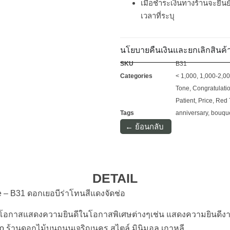
เมื่อชำระเงินทางร้านจะยืนย
เวลาที่ระบุ
นโยบายคืนเงินและยกเลิกสินค้
SKU
B31
Categories
< 1,000
,
1,000-2,0
Tone
,
Congratulati
Patient
,
Price
,
Red 
Tags
anniversary
,
bouqu
← ย้อนกลับ
DETAIL
e – B31 ดอกเยอบีร่าโทนสีแดงจัดช่อ
อกาสแสดงความยินดีในโอกาสพิเศษต่างๆเช่น แสดงความยินดีงา
io ร้านดอกไม้บนถนนเจริญนคร สไตล์ มินิมอล เกาหลี