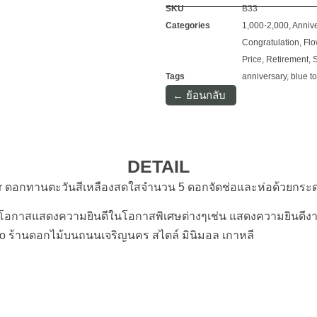
SKU
B33
Categories
1,000-2,000
,
Annive
Congratulation
,
Flo
Price
,
Retirement
,
S
Tags
anniversary
,
blue t
← ย้อนกลับ
DETAIL
r ดอกทานตะวันสีเหลืองสดใสจำนวน 5 ดอกจัดช่อและห่อด้วยกระด
อกาสแสดงความยินดีในโอกาสพิเศษต่างๆเช่น แสดงความยินดีงา
io ร้านดอกไม้บนถนนเจริญนคร สไตล์ มินิมอล เกาหลี