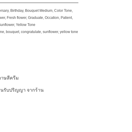
rsary
,
Birthday
,
Bouquet Medium
,
Color Tone
,
wer
,
Fresh flower
,
Graduate
,
Occation
,
Patient
,
unflower
,
Yellow Tone
one
,
bouquet
,
congratulate
,
sunflower
,
yellow tone
าษสีครีม
นรับปริญญา จากร้าน