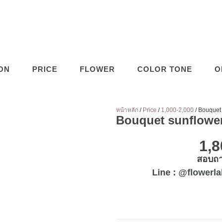
ON
PRICE
FLOWER
COLOR TONE
O
หน้าหลัก
/
Price
/
1,000-2,000
/ Bouquet
Bouquet sunflowe
1,
สอบถาม
Line :
@flowerla